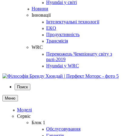
Hyundai у світі
Новини
Інновації
Інтелектуальні технології
ЕКО
Продуктивність
Трансмісія
WRC
Переможець Чемпіонату світу з
ралі-2019
Hyundai у WRC
Поиск
Меню
Моделі
Сервіс
Блок 1
Обслуговування
Гарантія