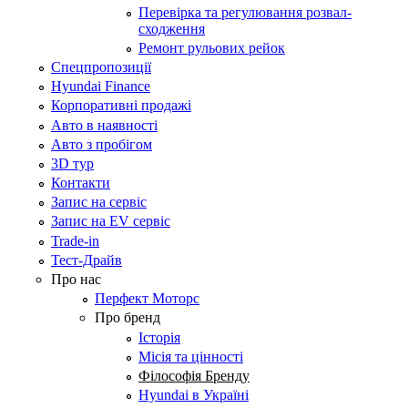
Перевірка та регулювання розвал-
сходження
Ремонт рульових рейок
Спецпропозиції
Hyundai Finance
Корпоративні продажі
Авто в наявності
Авто з пробігом
3D тур
Контакти
Запис на сервіс
Запис на EV сервіс
Trade-in
Тест-Драйв
Про нас
Перфект Моторс
Про бренд
Історія
Місія та цінності
Філософія Бренду
Hyundai в Україні