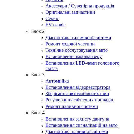
Аксесуари / Сувенірна продукція
Оригінальні запчастини
Сервіс
EV сервіс
Блок 2
Діагностика гальмівної системи
Ремонт ходової частини
Технічне обслуговування авто
Встановлення імобілайзеру
Встановлення LED-ламп головного
світла
Блок 3
Автомийка
Встановлення відеореєстратора
Зберігання автомобільних шин
Регулювання світлових приладів
Ремонт паливної системи
Блок 4
Встановлення захисту двигуна
Встановлення сигналізацій на авто
Діагностика паливної системи