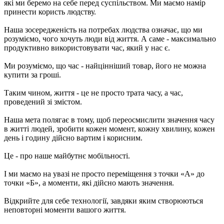
які ми беремо на себе перед суспільством. Ми маємо намір
принести користь людству.
Наша зосередженість на потребах людства означає, що ми
розуміємо, чого хочуть люди від життя. А саме - максимально
продуктивно використовувати час, який у нас є.
Ми розуміємо, що час - найцінніший товар, його не можна
купити за гроші.
Таким чином, життя - це не просто трата часу, а час,
проведений зі змістом.
Наша мета полягає в тому, щоб переосмислити значення часу
в житті людей, зробити кожен момент, кожну хвилину, кожен
день і годину дійсно вартим і корисним.
Це - про наше майбутнє мобільності.
І ми маємо на увазі не просто переміщення з точки «А» до
точки «Б», а моменти, які дійсно мають значення.
Відкрийте для себе технології, завдяки яким створюються
неповторні моменти вашого життя.