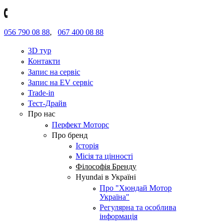
056 790 08 88
,
067 400 08 88
3D тур
Контакти
Запис на сервіс
Запис на EV сервіс
Trade-in
Тест-Драйв
Про нас
Перфект Моторс
Про бренд
Історія
Місія та цінності
Філософія Бренду
Hyundai в Україні
Про "Хюндай Мотор
Україна"
Регулярна та особлива
інформація