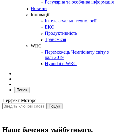
Регулярна та особлива інформація
Новини
Інновації
Інтелектуальні технології
ЕКО
Продуктивність
Трансмісія
WRC
Переможець Чемпіонату світу з
ралі-2019
Hyundai в WRC
Поиск
Перфект Моторс
Наше бачення майбутнього.