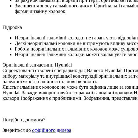
За рахунок мінімізації вібрації при терті, оригінальні га
Зменшення зносу гальмівного диску. Оригінальні гальмів
форми дизайну колодок.
Підробка
Неоригінальні гальмівні колодки не гарантують відповід
Деякі неоригінальні колодки не витримують впливу висо
Робота неоригінальних гальмівних колодок може супрово
Неоригінальні гальмівні колодки можут збільшувати знос
Оригінальні запчастини Hyundai
Спроектовані і створені спеціально для Вашого Hyundai. Протяго
вибору матеріалу та внутрішньої конструкції оригінальних зап
належної якості, надійності та довговічності.
Якість гальмівних колодок не може бути оцінена лише за зовні
Hyundai. Завжди використовуйте справжні гальмівні колодки Hyu
кольори і зображення є приблизними. Зображення, представлені 
Потрібна допомога?
Зверніться до
офіційного дилера