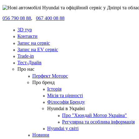
056 790 08 88
,
067 400 08 88
3D тур
Контакти
Запис на сервіс
Запис на EV сервіс
Trade-in
Тест-Драйв
Про нас
Перфект Моторс
Про бренд
Історія
Місія та цінності
Філософія Бренду
Hyundai в Україні
Про "Хюндай Мотор Україна"
Регулярна та особлива інформація
Hyundai у світі
Новини