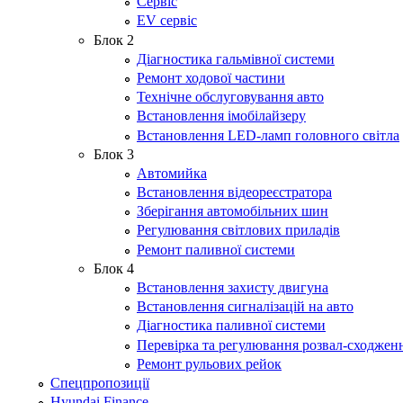
Сервіс
EV сервіс
Блок 2
Діагностика гальмівної системи
Ремонт ходової частини
Технічне обслуговування авто
Встановлення імобілайзеру
Встановлення LED-ламп головного світла
Блок 3
Автомийка
Встановлення відеореєстратора
Зберігання автомобільних шин
Регулювання світлових приладів
Ремонт паливної системи
Блок 4
Встановлення захисту двигуна
Встановлення сигналізацій на авто
Діагностика паливної системи
Перевірка та регулювання розвал-сходжен
Ремонт рульових рейок
Спецпропозиції
Hyundai Finance