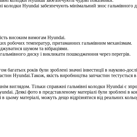
льмівні колодки Hyundai забезпечують чудові показники.
ні колодки Hyundai забезпечують мінімальний знос гальмівного д
ність високим вимогам Hyundai.
ких робочих температур, притаманних гальмівним механізмам.
джуватися шумом та вібраціями.
 гальмівного диску і викликати пошкодженння через перегрів.
м багатьох років були зроблені значні інвестиції в науково-досл
частин Hyundai.Також, якість виробництва запчастин тестується 
шнім виглядом. Тільки справжні гальмівні колодки Hyundai є зп
ndai. Деякі фото в представленому матеріалі були зроблені в кон
в цьому матеріалі, можуть дещо відрізнятися від реальних кольор