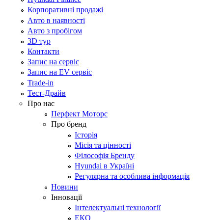
Корпоративні продажі
Авто в наявності
Авто з пробігом
3D тур
Контакти
Запис на сервіс
Запис на EV сервіс
Trade-in
Тест-Драйв
Про нас
Перфект Моторс
Про бренд
Історія
Місія та цінності
Філософія Бренду
Hyundai в Україні
Регулярна та особлива інформація
Новини
Інновації
Інтелектуальні технології
ЕКО